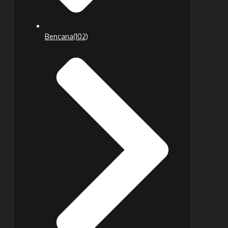
Bencana
(102)