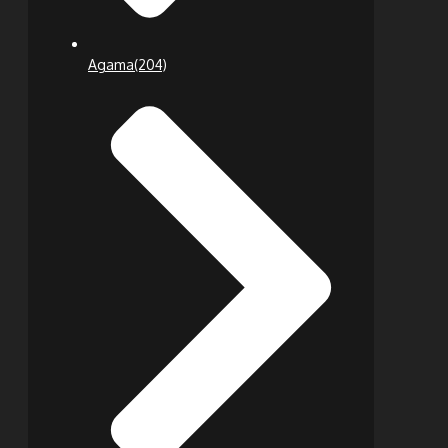
Agama
(204)