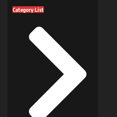
Category List