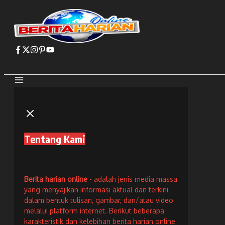
Lewati
ke
konten
Tentang Kami
Berita harian online
- adalah jenis media massa
yang menyajikan informasi aktual dan terkini
dalam bentuk tulisan, gambar, dan/atau video
melalui platform internet. Berikut beberapa
karakteristik dan kelebihan berita harian online