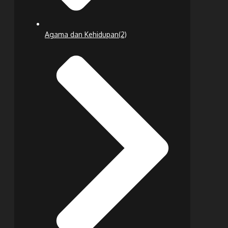
Agama dan Kehidupan
(2)