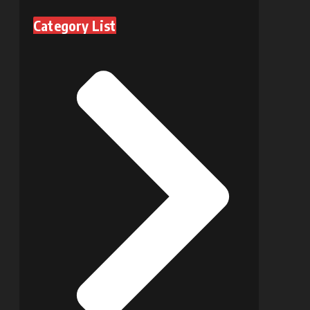
Category List