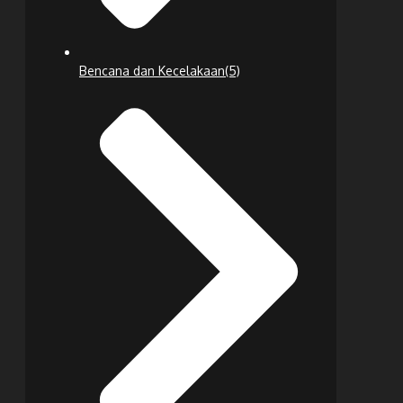
Bencana dan Kecelakaan
(5)