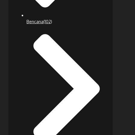
Bencana
(102)