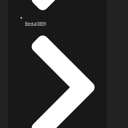
Berita
(3819)