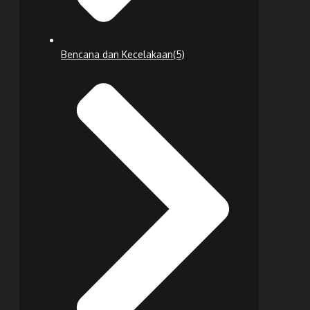
Bencana dan Kecelakaan
(5)