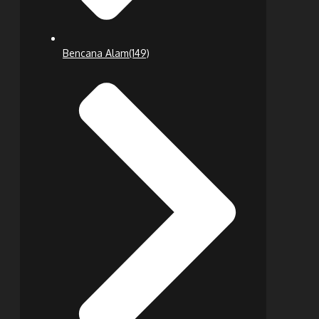
Bencana Alam
(149)