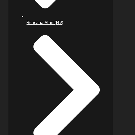
Bencana Alam
(149)