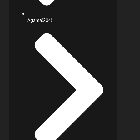
Agama
(204)