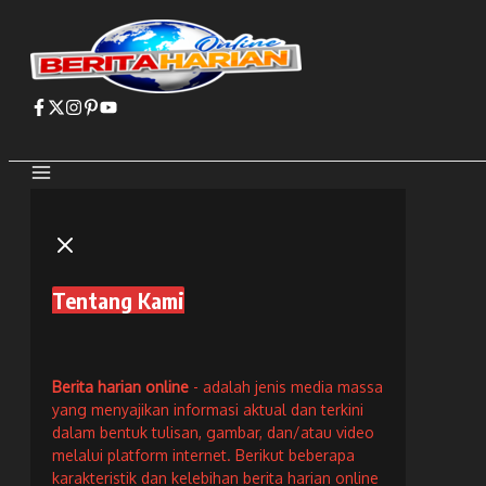
Lewati
ke
konten
Tentang Kami
Berita harian online
- adalah jenis media massa
yang menyajikan informasi aktual dan terkini
dalam bentuk tulisan, gambar, dan/atau video
melalui platform internet. Berikut beberapa
karakteristik dan kelebihan berita harian online