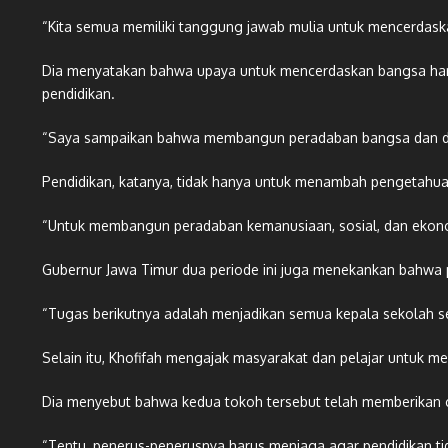
“Kita semua memiliki tanggung jawab mulia untuk mencerdaskan
Dia menyatakan bahwa upaya untuk mencerdaskan bangsa harus
pendidikan.
“Saya sampaikan bahwa membangun peradaban bangsa dan dunia 
Pendidikan, katanya, tidak hanya untuk menambah pengetahua
“Untuk membangun peradaban kemanusiaan, sosial, dan ekonomi
Gubernur Jawa Timur dua periode ini juga menekankan bahwa p
“Tugas berikutnya adalah menjadikan semua kepala sekolah 
Selain itu, Khofifah mengajak masyarakat dan pelajar untuk m
Dia menyebut bahwa kedua tokoh tersebut telah memberikan 
“Tentu, penerus-penerusnya harus menjaga agar pendidikan t