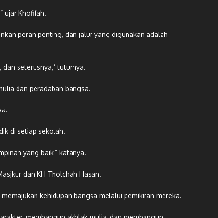
 ujar Khofifah.
nkan peran penting, dan jalur yang digunakan adalah
dan seterusnya,” tuturnya.
mulia dan peradaban bangsa.
ya.
k di setiap sekolah.
pinan yang baik,” katanya.
H Masjkur dan KH Tholchah Hasan.
k memajukan kehidupan bangsa melalui pemikiran mereka.
 karakter, membangun akhlak mulia, dan membangun