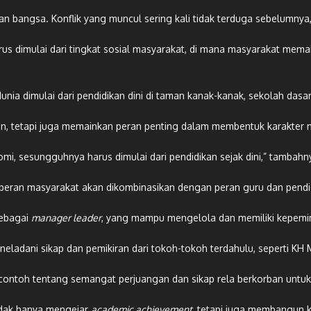
 bangsa. Konflik yang muncul sering kali tidak terduga sebelumnya,”
 dimulai dari tingkat sosial masyarakat, di mana masyarakat memai
dimulai dari pendidikan dini di taman kanak-kanak, sekolah dasar, 
n, tetapi juga memainkan peran penting dalam membentuk karakter 
, sesungguhnya harus dimulai dari pendidikan sejak dini,” tambahn
eran masyarakat akan dikombinasikan dengan peran guru dan pendidi
sebagai
manager leader
, yang mampu mengelola dan memiliki kepemim
eneladani sikap dan pemikiran dari tokoh-tokoh terdahulu, seperti K
contoh tentang semangat perjuangan dan sikap rela berkorban untu
idak hanya mengejar
academic achievement
, tetapi juga membangun