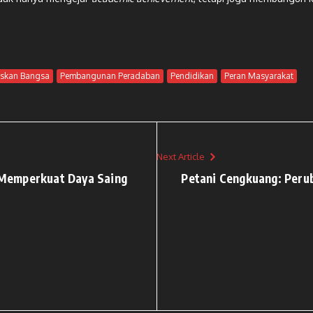
skan Bangsa
Pembangunan Peradaban
Pendidikan
Peran Masyarakat
Next Article
Memperkuat Daya Saing
Petani Cengkuang: Peru