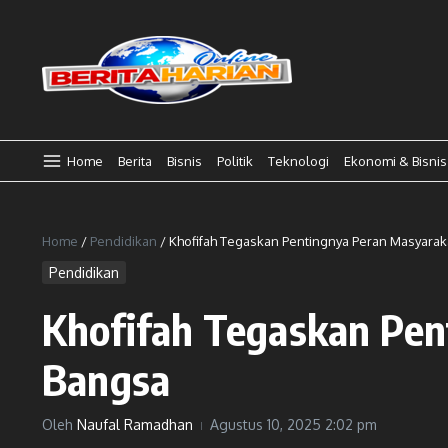
Lewati ke konten
Home
Berita
Bisnis
Politik
Teknologi
Ekonomi & Bisnis
Home
/
Pendidikan
/
Khofifah Tegaskan Pentingnya Peran Masyara
Pendidikan
Khofifah Tegaskan Pe
Bangsa
Oleh
Naufal Ramadhan
Agustus 10, 2025
2:02 pm