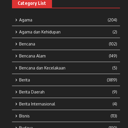
Category List
Agama
(204)
Agama dan Kehidupan
(2)
Bencana
(102)
Bencana Alam
(149)
Bencana dan Kecelakaan
(5)
Berita
(3819)
Berita Daerah
(9)
Berita Internasional
(4)
Bisnis
(113)
Budaya
(190)