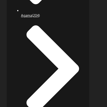
Agama
(204)