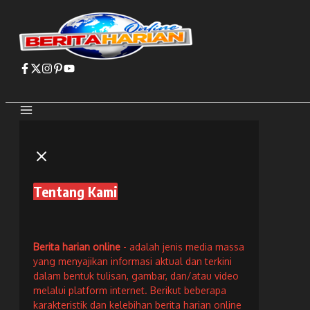
Lewati
ke
konten
Tentang Kami
Berita harian online
- adalah jenis media massa
yang menyajikan informasi aktual dan terkini
dalam bentuk tulisan, gambar, dan/atau video
melalui platform internet. Berikut beberapa
karakteristik dan kelebihan berita harian online