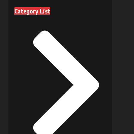
Category List