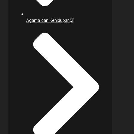
Agama dan Kehidupan
(2)