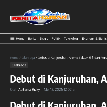
Lewati ke konten
Home
Berita
Bisnis
Politik
Teknologi
Ekonomi & Bisnis
Home
/
Olahraga
/
Debut di Kanjuruhan, Arema Takluk 0-3 dari Persi
Olahraga
Debut di Kanjuruhan, A
Oleh
Aditama Rizky
Mei 12, 2025
12:02 am
Debut di Kanjuruhan, A