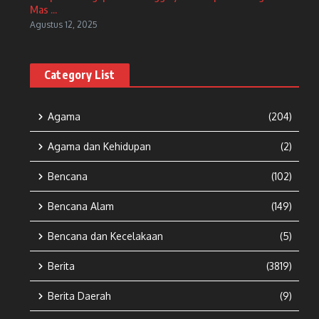
Mas ...
Agustus 12, 2025
Category List
Agama
(204)
Agama dan Kehidupan
(2)
Bencana
(102)
Bencana Alam
(149)
Bencana dan Kecelakaan
(5)
Berita
(3819)
Berita Daerah
(9)