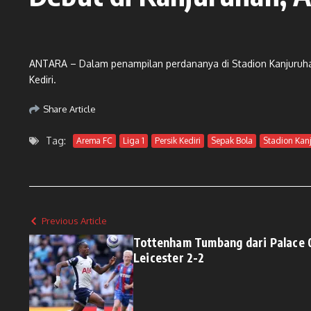
ANTARA – Dalam penampilan perdananya di Stadion Kanjuruhan
Kediri.
Share Article
Tag:
Arema FC
Liga 1
Persik Kediri
Sepak Bola
Stadion Kan
Previous Article
Tottenham Tumbang dari Palace 
Leicester 2-2