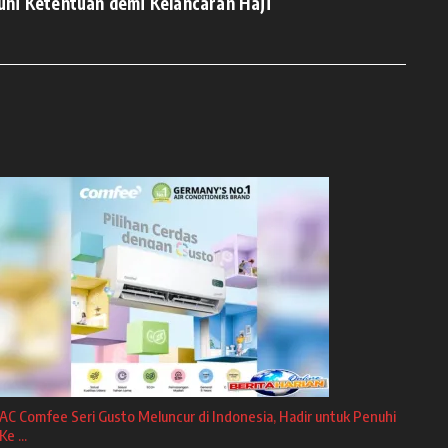
hi Ketentuan demi Kelancaran Haji
AC Comfee Seri Gusto Meluncur di Indonesia, Hadir untuk Penuhi
Ke ...