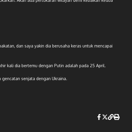
tukarkan. Akan ada pertukaran wilayah demi kebaikan kedua
pakatan, dan saya yakin dia berusaha keras untuk mencapai
ir kali dia bertemu dengan Putin adalah pada 25 April.
n gencatan senjata dengan Ukraina.