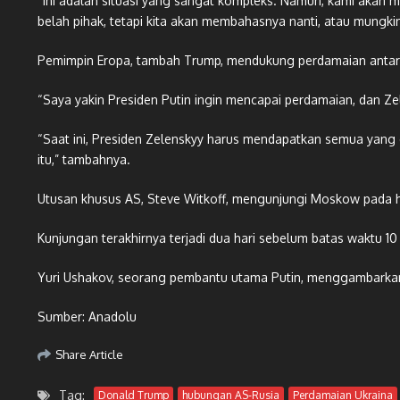
“Ini adalah situasi yang sangat kompleks. Namun, kami akan 
belah pihak, tetapi kita akan membahasnya nanti, atau mungkin
Pemimpin Eropa, tambah Trump, mendukung perdamaian antara
“Saya yakin Presiden Putin ingin mencapai perdamaian, dan Ze
“Saat ini, Presiden Zelenskyy harus mendapatkan semua yang 
itu,” tambahnya.
Utusan khusus AS, Steve Witkoff, mengunjungi Moskow pada har
Kunjungan terakhirnya terjadi dua hari sebelum batas waktu 1
Yuri Ushakov, seorang pembantu utama Putin, menggambarkan 
Sumber: Anadolu
Share Article
Tag:
Donald Trump
hubungan AS-Rusia
Perdamaian Ukraina