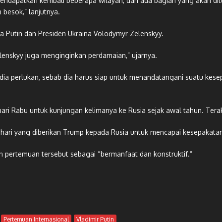
mendapatkan kembali beberapa wilayah, dan ada bagian yang akan di
 besok,” lanjutnya.
 Putin dan Presiden Ukraina Volodymyr Zelenskyy.
lenskyy juga menginginkan perdamaian,” ujarnya.
dia perlukan, sebab dia harus siap untuk menandatangani suatu kese
i Rabu untuk kunjungan kelimanya ke Rusia sejak awal tahun. Terakh
0 hari yang diberikan Trump kepada Rusia untuk mencapai kesepakata
pertemuan tersebut sebagai “bermanfaat dan konstruktif.”
Pertemuan Internasional
Vladimir Putin