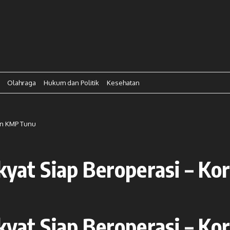
Olahraga
Hukum dan Politik
Kesehatan
an KMP Tunu
akyat Siap Beroperasi – K
akyat Siap Beroperasi – K