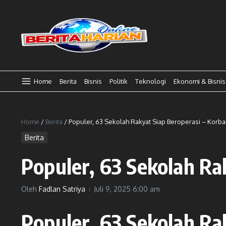
Lewati ke konten
Home
Berita
Bisnis
Politik
Teknologi
Ekonomi & Bisnis
Home
/
Berita
/
Populer, 63 Sekolah Rakyat Siap Beroperasi – Korb
Berita
Populer, 63 Sekolah R
Oleh
Fadlan Satriya
Juli 9, 2025
6:00 am
Populer, 63 Sekolah R