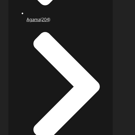
Agama
(204)