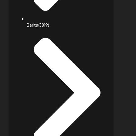
Berita
(3819)