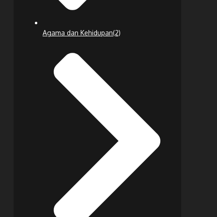
Agama dan Kehidupan
(2)